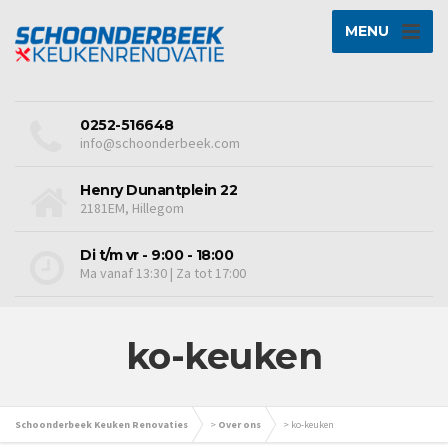
MENU
0252-516648
info@schoonderbeek.com
Henry Dunantplein 22
2181EM, Hillegom
Di t/m vr - 9:00 - 18:00
Ma vanaf 13:30 | Za tot 17:00
ko-keuken
Schoonderbeek Keuken Renovaties
>
Over ons
>
ko-keuken