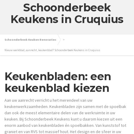
Schoonderbeek
Keukens in Cruquius
Schoonderbeek Keuken Renovaties
>
Nieuw werkblad, aanrecht, keukenblad? Schoonderbeek Keukens in Cruquius
Keukenbladen: een
keukenblad kiezen
Aan uw aanrecht verricht u het merendeel van uw
keukenwerkzaamheden. Keukenbladen zijn samen met de spoelbak
dan ook de meest elementaire delen van de werkruimte in uw
keuken. Bij Schoonderbeek Keukens kunt u daarom kiezen uit een
enorm aanbod van keukenbladen én spoelbakken. Van kunststof tot
graniet en van RVS tot massief hout. Het design en de sfeer in uw