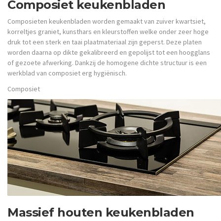
Composiet keukenbladen
Composieten keukenbladen worden gemaakt van zuiver kwartsiet,
korreltjes graniet, kunsthars en kleurstoffen welke onder zeer hoge
druk tot een sterk en taai plaatmateriaal zijn geperst. Deze platen
worden daarna op dikte gekalibreerd en gepolijst tot een hoogglans
of gezoete afwerking. Dankzij de homogene dichte structuur is een
werkblad van composiet erg hygiënisch.
Composiet
Massief houten keukenbladen