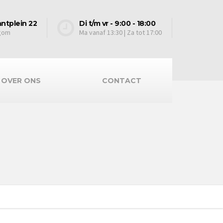
ntplein 22
Di t/m vr - 9:00 - 18:00
egom
Ma vanaf 13:30 | Za tot 17:00
OVER ONS
CONTACT