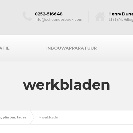
0252-516648
Henry Duna
info@schoonderbeek.com
2181EM, Hill
ATIE
INBOUWAPPARATUUR
werkbladen
, plinten, lades
>
werkbladen