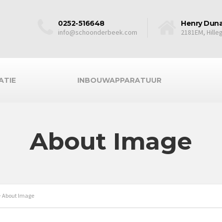
0252-516648
Henry Duna
info@schoonderbeek.com
2181EM, Hill
ATIE
INBOUWAPPARATUUR
About Image
>
About Image