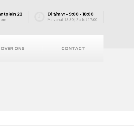
ntplein 22
Di t/m vr - 9:00 - 18:00
egom
Ma vanaf 13:30 | Za tot 17:00
OVER ONS
CONTACT